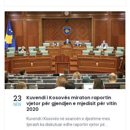
23
Kuvendi i Kosovës miraton raportin
vjetor për gjendjen e mjedisit për vitin
NËN
2020
Kuvendi i Kosovës në seancën e djeshme mes
tjerash ka diskutuar edhe raportin vjetor pë...