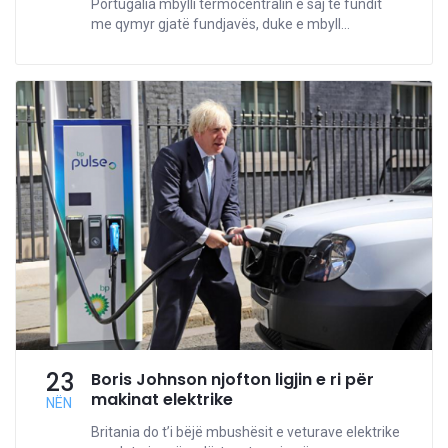
Portugalia mbylli termocentralin e saj të fundit
me qymyr gjatë fundjavës, duke e mbyll...
23
Boris Johnson njofton ligjin e ri për
makinat elektrike
NËN
Britania do t’i bëjë mbushësit e veturave elektrike