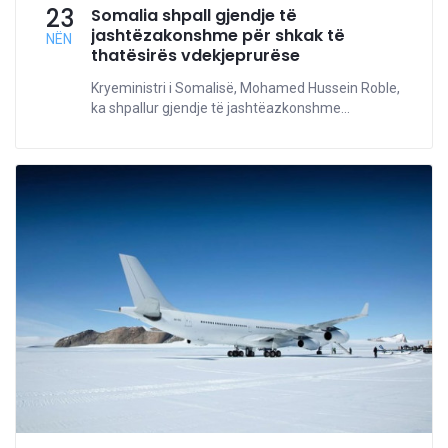
23
Somalia shpall gjendje të
jashtëzakonshme për shkak të
NËN
thatësirës vdekjeprurëse
Kryeministri i Somalisë, Mohamed Hussein Roble,
ka shpallur gjendje të jashtëazkonshme...