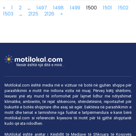
«
1
2
...
1497
1498
1499
1500
1501
1502
1503
...
2125
2126
»
Nesër është një ditë e mirë...
Motilokal.com është media më e vizituar në botë në gjuhën shqipe për
parashikimin e motit me miliona vizita në muaj. Përveç këtij shërbimi,
lexuesi ynë aty mund të informohet për lajmet lidhur me ndryshimet
klimatike, ambientin, të rejat shkencore, shëndetësinë, reportazhet për
bukuritë e botës shqiptare dhe asaj së egër. Saktësia në parashikimin e
motit dhe temat e larmishme nga fushat e lartpërmendura e kanë bërë
motilokal.com
si referencën kryesore të motit për të gjithë shqiptarët
kudo që ata ndodhen.
Motilokal është anëtar i
Këshillit të Mediave të Shkruara të Kosovës