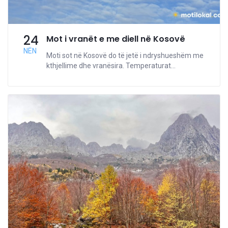
24
Mot i vranët e me diell në Kosovë
NËN
Moti sot në Kosovë do të jetë i ndryshueshëm me
kthjellime dhe vranësira. Temperaturat...