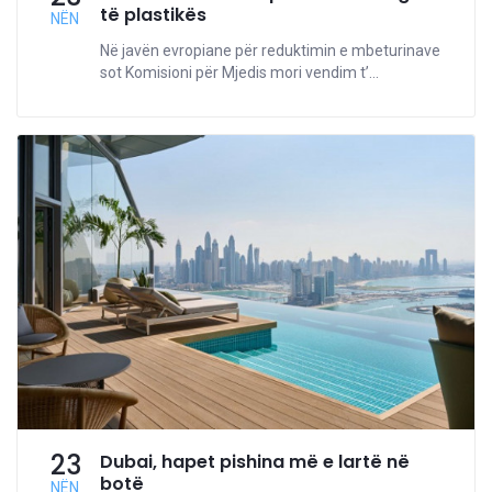
të plastikës
NËN
Në javën evropiane për reduktimin e mbeturinave
sot Komisioni për Mjedis mori vendim t’...
23
Dubai, hapet pishina më e lartë në
botë
NËN