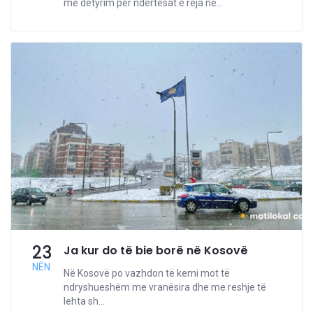
me detyrim për ndërtesat e reja në...
23
Ja kur do të bie borë në Kosovë
NËN
Në Kosovë po vazhdon të kemi mot të
ndryshueshëm me vranësira dhe me reshje të
lehta sh...