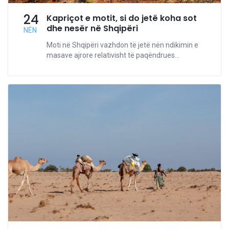
24
Kapriçot e motit, si do jetë koha sot
dhe nesër në Shqipëri
NËN
Moti në Shqipëri vazhdon të jetë nën ndikimin e
masave ajrore relativisht të paqëndrues...