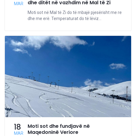
dhe ditët në vazhdim në Mal të Zi
MAR
Moti sot në Mal të Zi do të mbajë pjesërisht me re
dhe me erë. Temperaturat do të lëviz...
18
Moti sot dhe fundjavë në
Maqedoninë Veriore
MAR