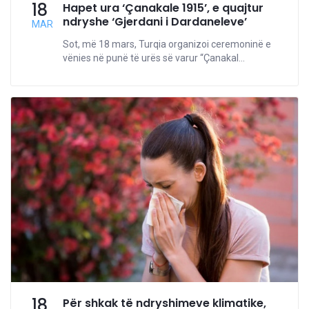
18
Hapet ura ‘Çanakale 1915’, e quajtur
ndryshe ‘Gjerdani i Dardaneleve’
MAR
Sot, më 18 mars, Turqia organizoi ceremoninë e
vënies në punë të urës së varur “Çanakal...
18
Për shkak të ndryshimeve klimatike,