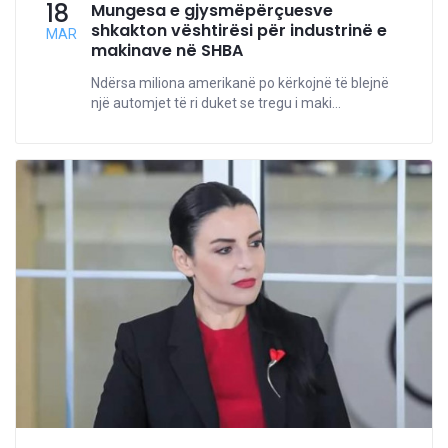
18
Mungesa e gjysmëpërçuesve
shkakton vështirësi për industrinë e
MAR
makinave në SHBA
Ndërsa miliona amerikanë po kërkojnë të blejnë
një automjet të ri duket se tregu i maki...