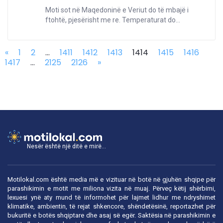
Moti sot në Maqedoninë e Veriut do të mbajë i
ftohtë, pjesërisht me re. Temperaturat do...
«
1
2
...
1411
1412
1413
1414
1415
1416
1417
...
2125
2126
»
Nesër është një ditë e mirë...
Motilokal.com është media më e vizituar në botë në gjuhën shqipe për
parashikimin e motit me miliona vizita në muaj. Përveç këtij shërbimi,
lexuesi ynë aty mund të informohet për lajmet lidhur me ndryshimet
klimatike, ambientin, të rejat shkencore, shëndetësinë, reportazhet për
bukuritë e botës shqiptare dhe asaj së egër. Saktësia në parashikimin e