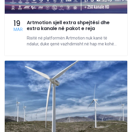
19
Artmotion sjell extra shpejtësi dhe
extra kanale në pakot e reja
MAR
Risitë në platformën Artmotion nuk kanë të
ndalur, duke qenë vazhdimisht në hap me kohë...