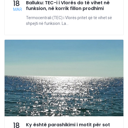
18
Balluku: TEC-i i Vlorës do të vihet në
funksion, në korrik fillon prodhimi
MAR
Termocentrali (TEC) i Vlorës pritet që të vihet së
shpejti në funksion. La...
18
Ky është parashikimi i motit për sot