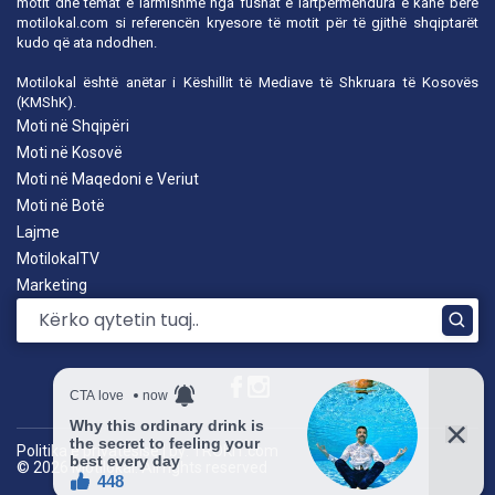
motit dhe temat e larmishme nga fushat e lartpërmendura e kanë bërë
motilokal.com
si referencën kryesore të motit për të gjithë shqiptarët
kudo që ata ndodhen.
Motilokal është anëtar i
Këshillit të Mediave të Shkruara të Kosovës
(KMShK).
Moti në Shqipëri
Moti në Kosovë
Moti në Maqedoni e Veriut
Moti në Botë
Lajme
MotilokalTV
Marketing
Politika e privatësisë
|
by: TROKIT.com
© 2026 Motilokal. All rights reserved