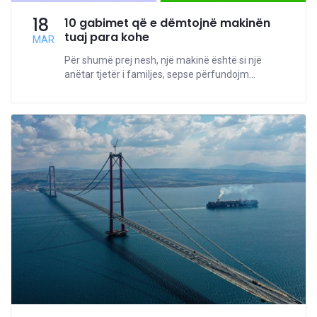
18
10 gabimet që e dëmtojnë makinën
tuaj para kohe
MAR
Për shumë prej nesh, një makinë është si një
anëtar tjetër i familjes, sepse përfundojm...