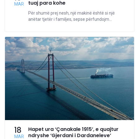
tuaj para kohe
MAR
Për shumë prej nesh, një makinë është si një
anëtar tjetër i familjes, sepse përfundojm...
18
Hapet ura ‘Çanakale 1915’, e quajtur
ndryshe ‘Gjerdani i Dardaneleve’
MAR