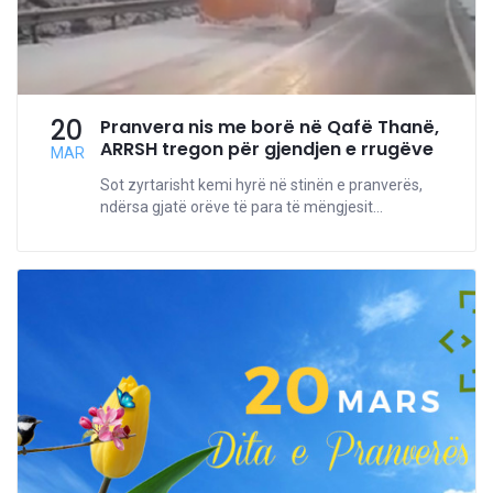
20
Pranvera nis me borë në Qafë Thanë,
ARRSH tregon për gjendjen e rrugëve
MAR
Sot zyrtarisht kemi hyrë në stinën e pranverës,
ndërsa gjatë orëve të para të mëngjesit...