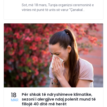
Sot, më 18 mars, Turqia organizoi ceremoninë e
vënies në punë të urës së varur “Çanakal...
18
Për shkak të ndryshimeve klimatike,
sezoni i alergjive ndaj polenit mund të
MAR
fillojë 40 ditë më herët