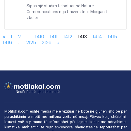
Sipas një studim të botuar në Nature
Communications nga Universiteti i Miçiganit
zbuloi...
«
1
2
...
1410
1411
1412
1413
1414
1415
1416
...
2125
2126
»
Nesër është një ditë e mirë...
Motilokal.com është media më e vizituar në botë në gjuhën shqipe për
parashikimin e motit me miliona vizita në muaj. Përveç këtij shërbimi,
lexuesi ynë aty mund të informohet për lajmet lidhur me ndryshimet
klimatike, ambientin, të rejat shkencore, shëndetësinë, reportazhet për