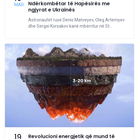
Ndërkombëtar të Hapësirës me
MAR
ngjyrat e Ukrainës
Astronautët rusë Denis Matveyev, Oleg Artemyev
dhe Sergei Korsakov kanë mbërritur në St...
19
Revolucioni energjetik që mund të