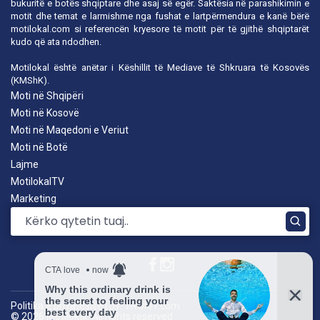
bukuritë e botës shqiptare dhe asaj së egër. Saktësia në parashikimin e
motit dhe temat e larmishme nga fushat e lartpërmendura e kanë bërë
motilokal.com
si referencën kryesore të motit për të gjithë shqiptarët
kudo që ata ndodhen.
Motilokal është anëtar i
Këshillit të Mediave të Shkruara të Kosovës
(KMShK).
Moti në Shqipëri
Moti në Kosovë
Moti në Maqedoni e Veriut
Moti në Botë
Lajme
MotilokalTV
Marketing
Politika e privatësisë
|
by: TROKIT.com
© 2026 Motilokal. All rights reserved