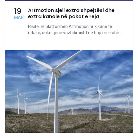
19
Artmotion sjell extra shpejtësi dhe
extra kanale në pakot e reja
MAR
Risitë në platformën Artmotion nuk kanë të
ndalur, duke qenë vazhdimisht në hap me kohë...