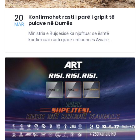
20
Konfirmohet rasti i parë i gripit të
pulave në Durrës
MAR
Ministria e Bujqësisë ka njoftuar se është
konfirmuar rasti i parë i Influencës Aviare...