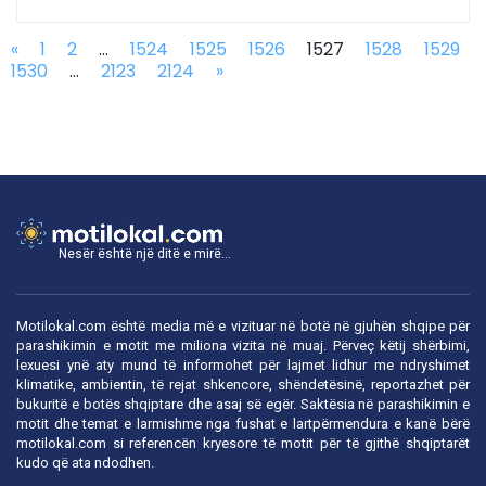
«
1
2
...
1524
1525
1526
1527
1528
1529
1530
...
2123
2124
»
Nesër është një ditë e mirë...
Motilokal.com është media më e vizituar në botë në gjuhën shqipe për
parashikimin e motit me miliona vizita në muaj. Përveç këtij shërbimi,
lexuesi ynë aty mund të informohet për lajmet lidhur me ndryshimet
klimatike, ambientin, të rejat shkencore, shëndetësinë, reportazhet për
bukuritë e botës shqiptare dhe asaj së egër. Saktësia në parashikimin e
motit dhe temat e larmishme nga fushat e lartpërmendura e kanë bërë
motilokal.com
si referencën kryesore të motit për të gjithë shqiptarët
kudo që ata ndodhen.