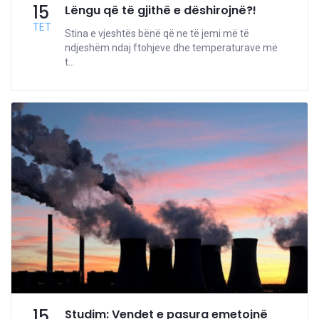
15
Lëngu që të gjithë e dëshirojnë?!
TET
Stina e vjeshtës bënë që ne të jemi më të
ndjeshëm ndaj ftohjeve dhe temperaturave më
t...
15
Studim: Vendet e pasura emetojnë