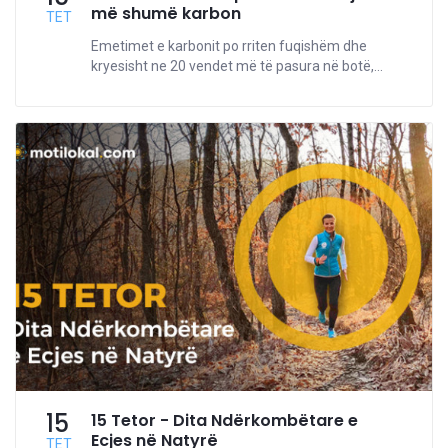
më shumë karbon
TET
Emetimet e karbonit po rriten fuqishëm dhe
kryesisht ne 20 vendet më të pasura në botë,...
15
15 Tetor - Dita Ndërkombëtare e
Ecjes në Natyrë
TET