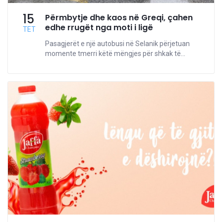
15
Përmbytje dhe kaos në Greqi, çahen
edhe rrugët nga moti i ligë
TET
Pasagjerët e një autobusi në Selanik përjetuan
momente tmerri këtë mëngjes për shkak të...