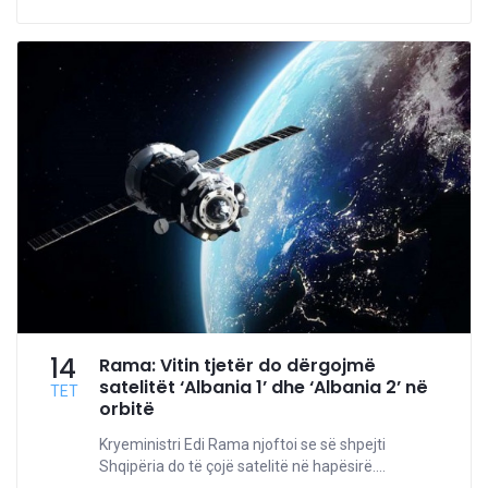
14
Rama: Vitin tjetër do dërgojmë
satelitët ‘Albania 1’ dhe ‘Albania 2’ në
TET
orbitë
Kryeministri Edi Rama njoftoi se së shpejti
Shqipëria do të çojë satelitë në hapësirë....