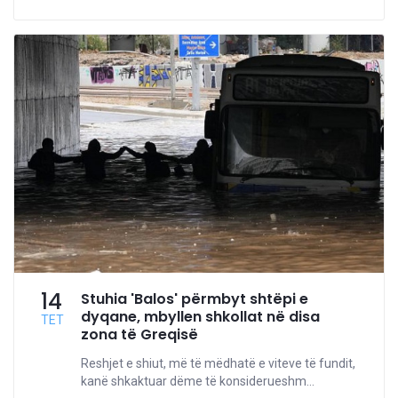
14
Stuhia 'Balos' përmbyt shtëpi e
dyqane, mbyllen shkollat në disa
TET
zona të Greqisë
Reshjet e shiut, më të mëdhatë e viteve të fundit,
kanë shkaktuar dëme të konsiderueshm...