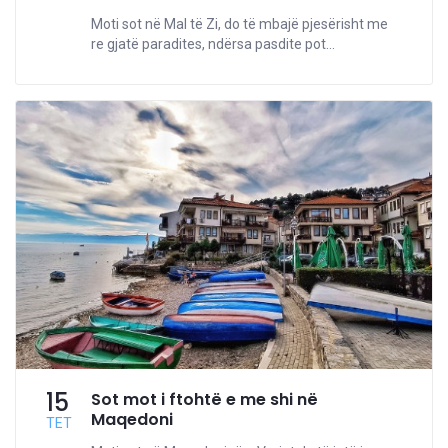
Moti sot në Mal të Zi, do të mbajë pjesërisht me
re gjatë paradites, ndërsa pasdite pot...
15
Sot mot i ftohtë e me shi në
Maqedoni
TET