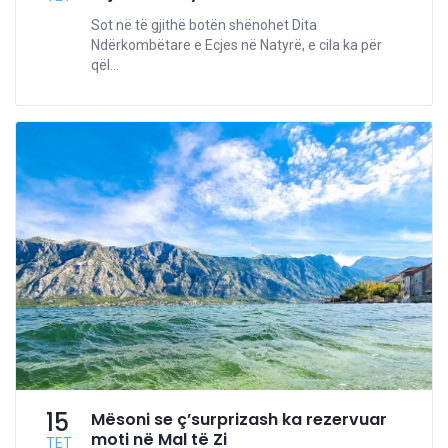
Sot në të gjithë botën shënohet Dita
Ndërkombëtare e Ecjes në Natyrë, e cila ka për
qël...
15
Mësoni se ç’surprizash ka rezervuar
moti në Mal të Zi
TET