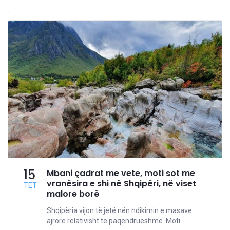
15
Mbani çadrat me vete, moti sot me
vranësira e shi në Shqipëri, në viset
TET
malore borë
Shqipëria vijon të jetë nën ndikimin e masave
ajrore relativisht të paqëndrueshme. Moti...