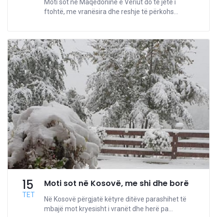
Moti sot në Maqedoninë e Veriut do të jetë i
ftohtë, me vranësira dhe reshje të përkohs...
15
Moti sot në Kosovë, me shi dhe borë
TET
Në Kosovë përgjatë këtyre ditëve parashihet të
mbajë mot kryesisht i vranët dhe herë pa...