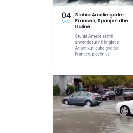
04
Stuhia Amelie godet
Francën, Spanjën dhe
NËN
Italinë
Stuhia Amelie është
zhvendosur në brigjet e
Atlantikut, duke goditur
Francën, pjesën ve...