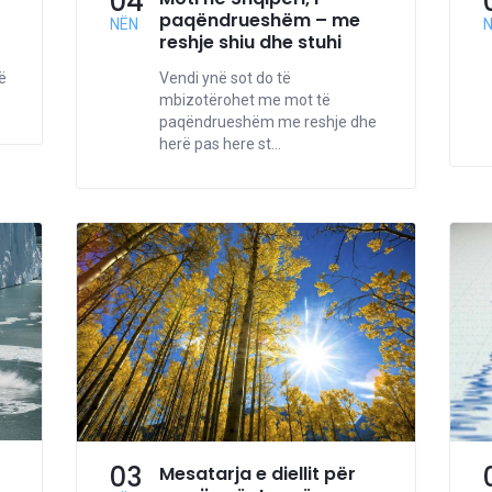
04
paqëndrueshëm – me
NËN
reshje shiu dhe stuhi
ë
Vendi ynë sot do të
mbizotërohet me mot të
paqëndrueshëm me reshje dhe
herë pas here st...
03
Mesatarja e diellit për