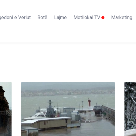
edoni e Veriut
Botë
Lajme
Motilokal TV
Marketing