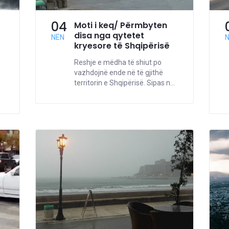
04
Moti i keq/ Përmbyten
disa nga qytetet
NËN
kryesore të Shqipërisë
Reshje e mëdha të shiut po
vazhdojnë ende në të gjithë
territorin e Shqipërisë. Sipas n...