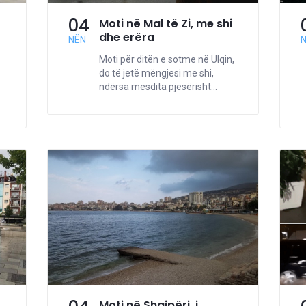
04
Moti në Mal të Zi, me shi
dhe erëra
NËN
Moti për ditën e sotme në Ulqin,
do të jetë mëngjesi me shi,
ndërsa mesdita pjesërisht...
Moti në Shqipëri, i