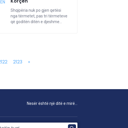
Korçën
NËN
Shqipëria nuk po gjen qetësi
nga tërmetet, pas tri tërmeteve
që goditën ditën e djeshme...
2122
2123
»
Nesër është një ditë e mirë...