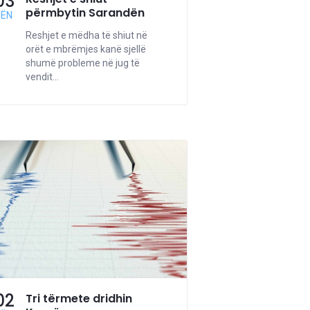
03
përmbytin Sarandën
NËN
Reshjet e mëdha të shiut në
orët e mbrëmjes kanë sjellë
shumë probleme në jug të
vendit...
02
Tri tërmete dridhin