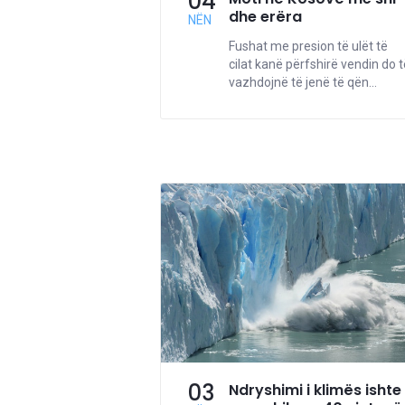
04
dhe erëra
NËN
Fushat me presion të ulët të
cilat kanë përfshirë vendin do t
vazhdojnë të jenë të qën...
03
Ndryshimi i klimës ishte