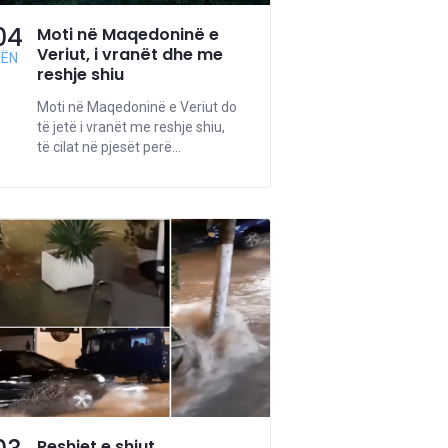
04
Moti në Maqedoninë e
Veriut, i vranët dhe me
NËN
reshje shiu
Moti në Maqedoninë e Veriut do
të jetë i vranët me reshje shiu,
të cilat në pjesët perë...
Reshjet e shiut