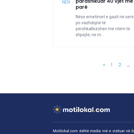
parashikuar 40 vjet më
NËN
parë
Nëse emetimet e gazit në serë
po vazhdojnë të
përshkallëzohen me ritëm të
shpejtë, ne m...
«
1
2
...
Motilokal.com është media më e vizituar në 