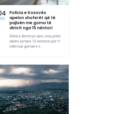
04
Policia e Kosovës
apelon shoferët që të
NËN
pajisën me goma të
dimrit nga 15 nëntori
Stina e dimrit po vjen, mos pritni
datën zyrtare 15 nëntorin për t’i
ndërruar gomat e v...