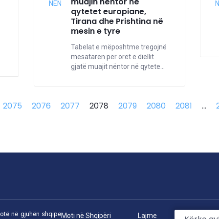
muajin nëntor në
NËN
qytetet europiane,
Tirana dhe Prishtina në
mesin e tyre
Tabelat e mëposhtme tregojnë
mesataren për orët e diellit
gjatë muajit nëntor në qytete...
2075
2076
2077
2078
2079
2080
2081
...
botë në gjuhën shqipe
Moti në Shqipëri
Lajme