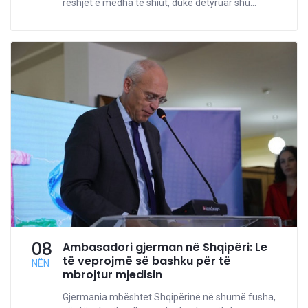
reshjet e mëdha të shiut, duke detyruar shu...
08
Ambasadori gjerman në Shqipëri: Le
të veprojmë së bashku për të
NËN
mbrojtur mjedisin
Gjermania mbështet Shqipërinë në shumë fusha,