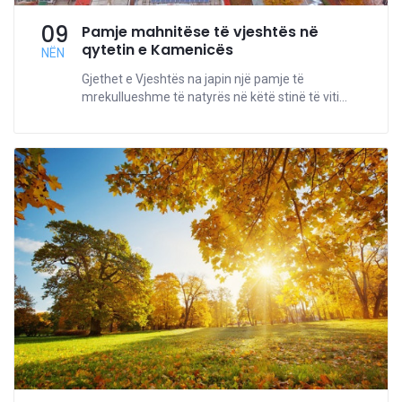
09
Pamje mahnitëse të vjeshtës në
qytetin e Kamenicës
NËN
Gjethet e Vjeshtës na japin një pamje të
mrekullueshme të natyrës në këtë stinë të viti...