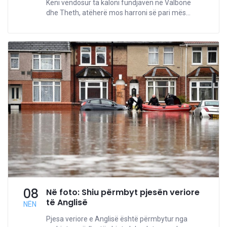
Keni vendosur ta kaloni fundjavën në Valbonë
dhe Theth, atëherë mos harroni së pari mës...
08
Në foto: Shiu përmbyt pjesën veriore
të Anglisë
NËN
Pjesa veriore e Anglisë është përmbytur nga