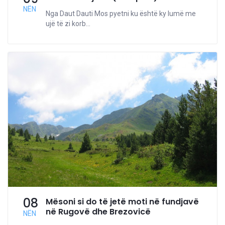
NËN
Nga Daut Dauti Mos pyetni ku është ky lumë me
ujë të zi korb...
08
Mësoni si do të jetë moti në fundjavë
në Rugovë dhe Brezovicë
NËN