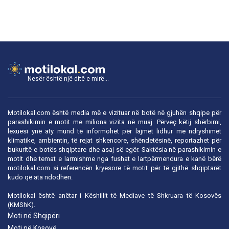
Nesër është një ditë e mirë...
Motilokal.com është media më e vizituar në botë në gjuhën shqipe për
parashikimin e motit me miliona vizita në muaj. Përveç këtij shërbimi,
lexuesi ynë aty mund të informohet për lajmet lidhur me ndryshimet
klimatike, ambientin, të rejat shkencore, shëndetësinë, reportazhet për
bukuritë e botës shqiptare dhe asaj së egër. Saktësia në parashikimin e
motit dhe temat e larmishme nga fushat e lartpërmendura e kanë bërë
motilokal.com
si referencën kryesore të motit për të gjithë shqiptarët
kudo që ata ndodhen.
Motilokal është anëtar i
Këshillit të Mediave të Shkruara të Kosovës
(KMShK).
Moti në Shqipëri
Moti në Kosovë