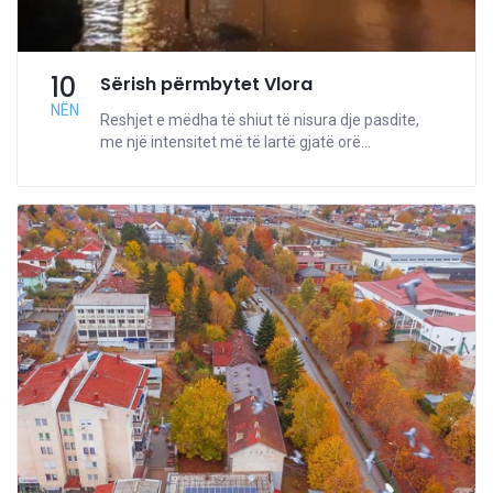
10
Sërish përmbytet Vlora
NËN
Reshjet e mëdha të shiut të nisura dje pasdite,
me një intensitet më të lartë gjatë orë...