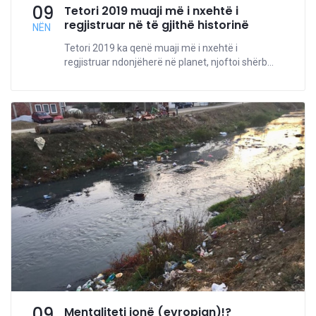
09
Tetori 2019 muaji më i nxehtë i
regjistruar në të gjithë historinë
NËN
Tetori 2019 ka qenë muaji më i nxehtë i
regjistruar ndonjëherë në planet, njoftoi shërb...
09
Mentaliteti jonë (evropian)!?