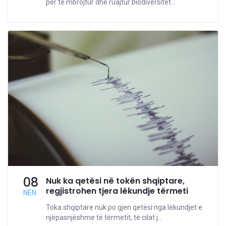
për të mbrojtur dhe ruajtur biodiversitet...
08
Nuk ka qetësi në tokën shqiptare,
regjistrohen tjera lëkundje tërmeti
NËN
Toka shqiptare nuk po gjen qetësi nga lëkundjet e
njëpasnjëshme të tërmetit, të cilat j...