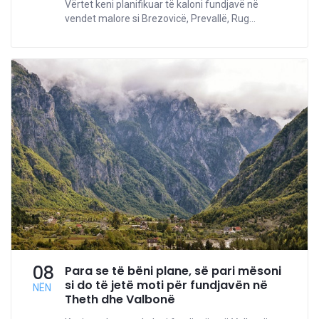
Vërtet keni planifikuar të kaloni fundjavë në
vendet malore si Brezovicë, Prevallë, Rug...
08
Para se të bëni plane, së pari mësoni
si do të jetë moti për fundjavën në
NËN
Theth dhe Valbonë