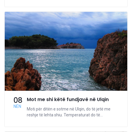
08
Mot me shi këtë fundjavë në Ulqin
NËN
Moti për ditën e sotme në Ulqin, do të jetë me
reshje të lehta shiu. Temperaturat do të...