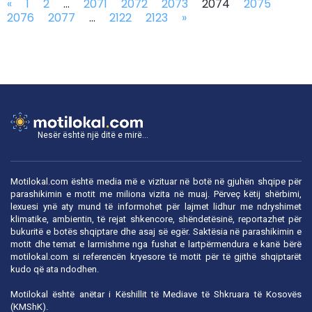
«
1
2
...
2071
2072
2073
2074
2075
2076
2077
...
2122
2123
»
Nesër është një ditë e mirë...
Motilokal.com është media më e vizituar në botë në gjuhën shqipe për
parashikimin e motit me miliona vizita në muaj. Përveç këtij shërbimi,
lexuesi ynë aty mund të informohet për lajmet lidhur me ndryshimet
klimatike, ambientin, të rejat shkencore, shëndetësinë, reportazhet për
bukuritë e botës shqiptare dhe asaj së egër. Saktësia në parashikimin e
motit dhe temat e larmishme nga fushat e lartpërmendura e kanë bërë
motilokal.com
si referencën kryesore të motit për të gjithë shqiptarët
kudo që ata ndodhen.
Motilokal është anëtar i
Këshillit të Mediave të Shkruara të Kosovës
(KMShK).