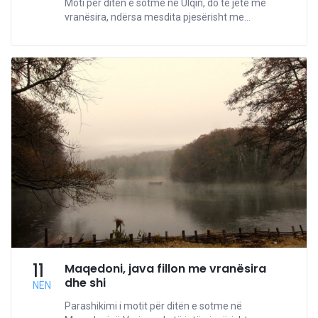
Moti për ditën e sotme në Ulqin, do të jetë me
vranësira, ndërsa mesdita pjesërisht me...
11
Maqedoni, java fillon me vranësira
dhe shi
NËN
Parashikimi i motit për ditën e sotme në