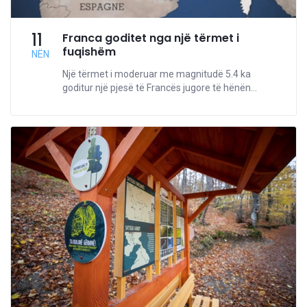
11
Franca goditet nga një tërmet i
fuqishëm
NËN
Një tërmet i moderuar me magnitudë 5.4 ka
goditur një pjesë të Francës jugore të hënën...