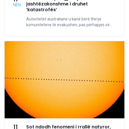
jashtëzakonshme i druhet
NËN
‘katastrofës’
Autoritetet australiane u kanë bërë thirrje
komuniteteve të evakuohen, pas përhapjes së...
11
Sot ndodh fenomeni i rrallë natyror,