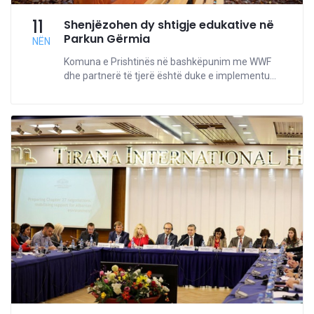
11
Shenjëzohen dy shtigje edukative në
Parkun Gërmia
NËN
Komuna e Prishtinës në bashkëpunim me WWF
dhe partnerë të tjerë është duke e implementu...