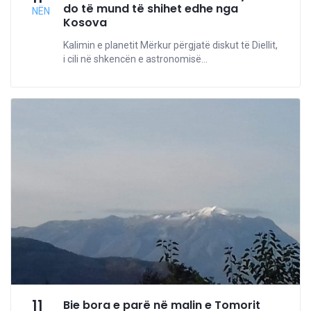
do të mund të shihet edhe nga
NËN
Kosova
Kalimin e planetit Mërkur përgjatë diskut të Diellit,
i cili në shkencën e astronomisë...
11
Bie bora e parë në malin e Tomorit