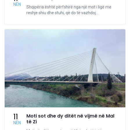
NËN
Shqipëria është përfshirë nga një mot i ligë me
reshje shiu dhe stuhi, që do të vazhdoj...
11
Moti sot dhe dy ditët në vijmë në Mal
të Zi
NËN