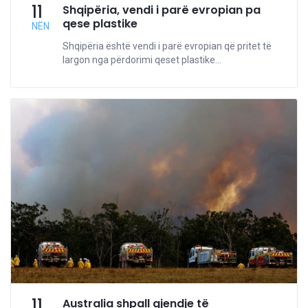
11
Shqipëria, vendi i parë evropian pa
qese plastike
NËN
Shqipëria është vendi i parë evropian që pritet të
largon nga përdorimi qeset plastike...
11
Australia shpall gjendje të