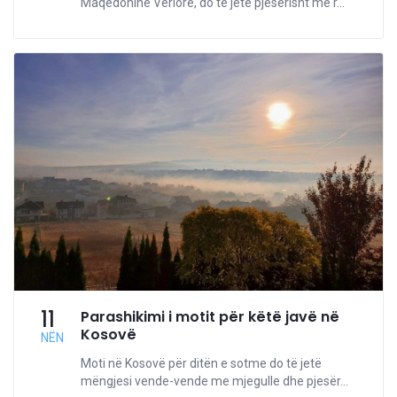
Maqedoninë Veriore, do të jetë pjesërisht me r...
11
Parashikimi i motit për këtë javë në
Kosovë
NËN
Moti në Kosovë për ditën e sotme do të jetë
mëngjesi vende-vende me mjegulle dhe pjesër...