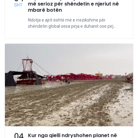
më serioz për shëndetin e njeriut në
SHT
mbarë botën
Ndotja e ajrit është më e rrezikshme për
shëndetin global sesa pirja e duhanit ose pirj...
04
Kur nga qielli ndryshohen planet në