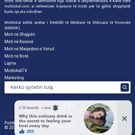
motit dhe temat e larmishme nga fushat e lartpërmendura e kanë bërë
motilokal.com
si referencën kryesore të motit për të gjithë shqiptarët
kudo që ata ndodhen.
Motilokal është anëtar i
Këshillit të Mediave të Shkruara të Kosovës
(KMShK).
Moti në Shqipëri
Moti në Kosovë
Moti në Maqedoni e Veriut
Moti në Botë
Lajme
MotilokalTV
Marketing
Politika e privatësisë
|
by: TROKIT.com
© 2026 Motilokal. All rights reserved