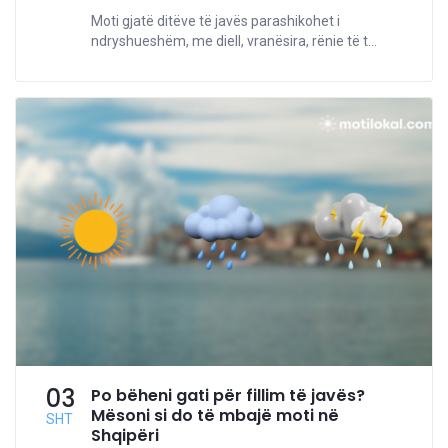
Moti gjatë ditëve të javës parashikohet i
ndryshueshëm, me diell, vranësira, rënie të t...
03
Po bëheni gati për fillim të javës?
Mësoni si do të mbajë moti në
SHT
Shqipëri