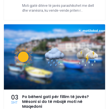
Moti gjatë ditëve të javës parashikohet me diell
dhe vranësira, ku vende-vende priten r...
03
Po bëheni gati për fillim të javës?
Mësoni si do të mbajë moti në
SHT
Maqedoni