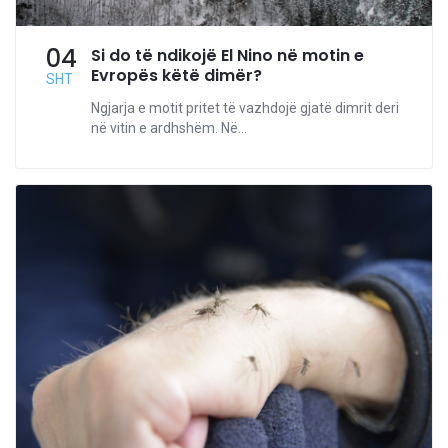
04
Si do të ndikojë El Nino në motin e
Evropës këtë dimër?
SHT
Ngjarja e motit pritet të vazhdojë gjatë dimrit deri
në vitin e ardhshëm. Në...