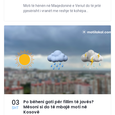
Moti të hënën në Maqedoninë e Veriut do të jetë
pjesërisht i vranët me reshje të kohëpa...
03
Po bëheni gati për fillim të javës?
Mësoni si do të mbajë moti në
SHT
Kosovë