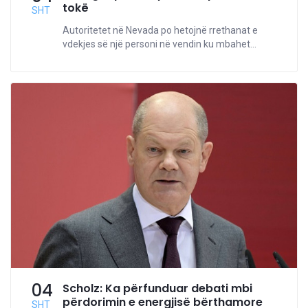
tokë
SHT
Autoritetet në Nevada po hetojnë rrethanat e
vdekjes së një personi në vendin ku mbahet...
04
Scholz: Ka përfunduar debati mbi
përdorimin e energjisë bërthamore
SHT