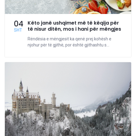
04
Këto janë ushqimet më të këqija për
të nisur ditën, mos i hani për mëngjes
SHT
Rëndësia e mëngjesit ka qenë prej kohësh e
njohur për të gjithë, por është gjithashtu s...