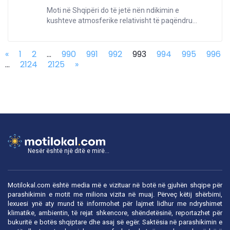
Moti në Shqipëri do të jetë nën ndikimin e
kushteve atmosferike relativisht të paqëndru...
«
1
2
...
990
991
992
993
994
995
996
...
2124
2125
»
Nesër është një ditë e mirë...
Motilokal.com është media më e vizituar në botë në gjuhën shqipe për
parashikimin e motit me miliona vizita në muaj. Përveç këtij shërbimi,
lexuesi ynë aty mund të informohet për lajmet lidhur me ndryshimet
klimatike, ambientin, të rejat shkencore, shëndetësinë, reportazhet për
bukuritë e botës shqiptare dhe asaj së egër. Saktësia në parashikimin e