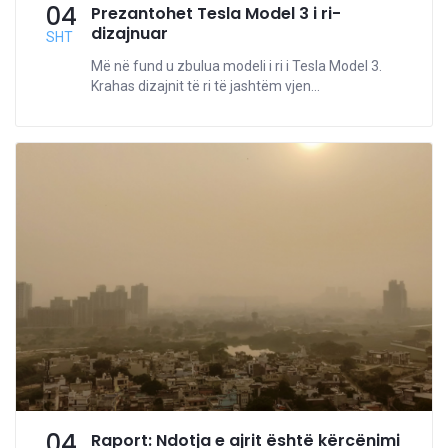
04
Prezantohet Tesla Model 3 i ri-
dizajnuar
SHT
Më në fund u zbulua modeli i ri i Tesla Model 3.
Krahas dizajnit të ri të jashtëm vjen...
04
Raport: Ndotja e ajrit është kërcënimi