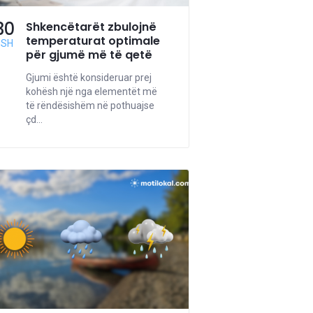
30
Shkencëtarët zbulojnë
temperaturat optimale
GSH
për gjumë më të qetë
Gjumi është konsideruar prej
kohësh një nga elementët më
të rëndësishëm në pothuajse
çd...