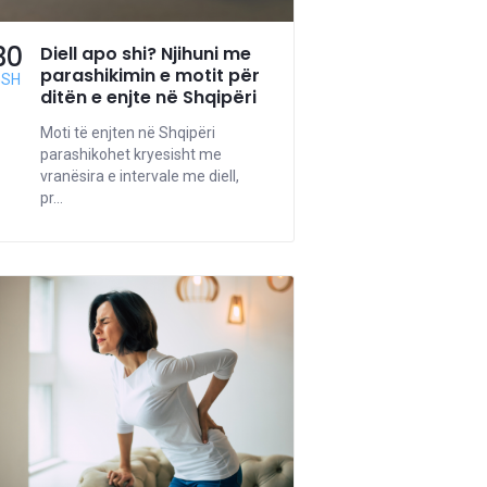
30
Diell apo shi? Njihuni me
parashikimin e motit për
GSH
ditën e enjte në Shqipëri
Moti të enjten në Shqipëri
parashikohet kryesisht me
vranësira e intervale me diell,
pr...