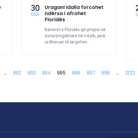
30
e
Uragani Idalia forcohet
ndërsa i afrohet
GSH
Floridës
Banorët e Floridës që jetojnë në
zona bregdetare në rrezik, janë
urdhëruar të largohen...
...
992
993
994
995
996
997
998
...
2122