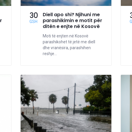
30
Diell apo shi? Njihuni me
r
parashikimin e motit për
GSH
ditën e enjte në Kosovë
Moti të enjten në Kosovë
parashikohet të jetë me diell
dhe vranësira, parashihen
reshje...