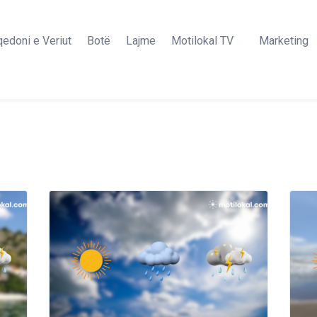
edoni e Veriut
Botë
Lajme
Motilokal TV
Marketing