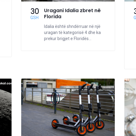
30
Uragani Idalia zbret në
Florida
GSH
Idalia është shndërruar në një
uragan të kategorisë 4 dhe ka
prekur brigjet e Floridës...