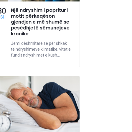
30
Një ndryshim i papritur i
motit përkeqëson
GSH
gjendjen e më shumë se
pesëdhjetë sëmundjeve
kronike
Jemi dëshmitarë se për shkak
të ndryshimeve klimatike, vitet e
fundit ndryshimet e kush...