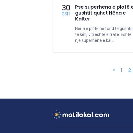
30
Pse superhëna e plotë 
gushtit quhet Hëna e
GSH
Kaltër
Hëna e plotë në fund të gushtit
të këtij viti është e rrallë. Është
një superhënë e kal...
«
1
2