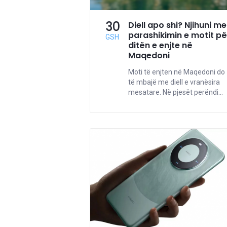
30
Diell apo shi? Njihuni me
parashikimin e motit pë
GSH
ditën e enjte në
Maqedoni
Moti të enjten në Maqedoni do
të mbajë me diell e vranësira
mesatare. Në pjesët perëndi...