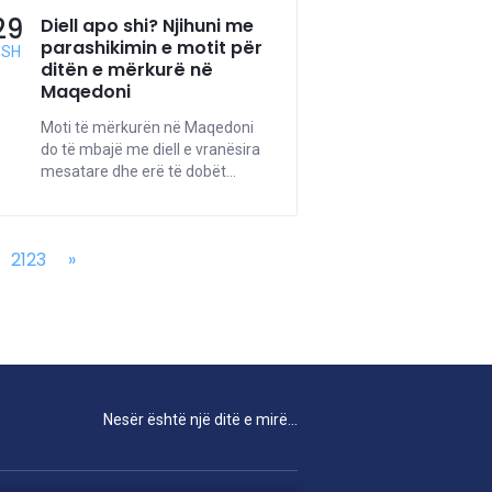
29
Diell apo shi? Njihuni me
parashikimin e motit për
GSH
ditën e mërkurë në
Maqedoni
Moti të mërkurën në Maqedoni
do të mbajë me diell e vranësira
mesatare dhe erë të dobët...
2123
»
Nesër është një ditë e mirë...