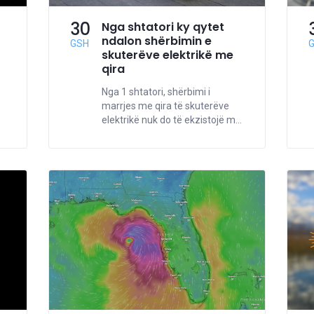
30
Nga shtatori ky qytet
ndalon shërbimin e
GSH
skuterëve elektrikë me
qira
Nga 1 shtatori, shërbimi i
marrjes me qira të skuterëve
elektrikë nuk do të ekzistojë m...