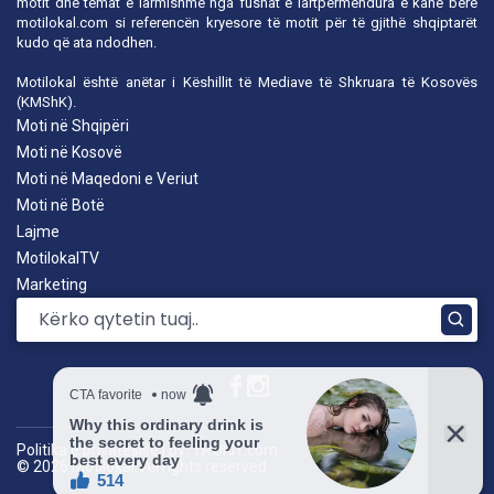
motit dhe temat e larmishme nga fushat e lartpërmendura e kanë bërë
motilokal.com
si referencën kryesore të motit për të gjithë shqiptarët
kudo që ata ndodhen.
Motilokal është anëtar i
Këshillit të Mediave të Shkruara të Kosovës
(KMShK).
Moti në Shqipëri
Moti në Kosovë
Moti në Maqedoni e Veriut
Moti në Botë
Lajme
MotilokalTV
Marketing
Politika e privatësisë
|
by: TROKIT.com
© 2026 Motilokal. All rights reserved