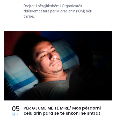
Drejtori i përgjithshëm i Organizatës
Ndërkombëtare për Migracionin (IOM) bëri
thirrje...
05
PËR GJUMË MË TË MIRË/ Mos përdorni
celularin para se të shkoni në shtrat
SHT