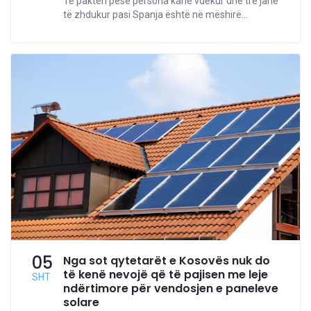
Të paktën pesë persona kanë vdekur dhe tre janë
të zhdukur pasi Spanja është në mëshirë...
05
Nga sot qytetarët e Kosovës nuk do
të kenë nevojë që të pajisen me leje
SHT
ndërtimore për vendosjen e paneleve
solare