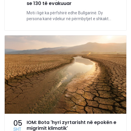
se 130 të evakuuar
Moti i ligë ka përfshirë edhe Bullgarinë. Dy
persona kanë vdekur në përmbytjet e shkakt...
05
IOM: Bota 'hyri zyrtarisht në epokën e
migrimit klimatik'
SHT