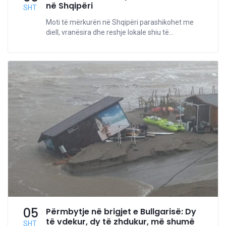
në Shqipëri
SHT
Moti të mërkurën në Shqipëri parashikohet me
diell, vranësira dhe reshje lokale shiu të...
05
Përmbytje në brigjet e Bullgarisë: Dy
të vdekur, dy të zhdukur, më shumë
SHT