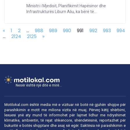
Ministri i Mjedisit, Planifikimit Hapësinor dhe
Infrastrukturës Liburn Aliu, ka bërë të...
«
1
2
...
988
989
990
991
992
993
994
...
2124
2125
»
Nesër është një ditë e mirë...
Motilokal.com është media më e vizituar në botë në gjuhën shqipe për
parashikimin e motit me miliona vizita në muaj. Përveç këtij shërbimi,
lexuesi ynë aty mund të informohet për lajmet lidhur me ndryshimet
klimatike, ambientin, të rejat shkencore, shëndetësinë, reportazhet për
bukuritë e botës shqiptare dhe asaj së egër. Saktësia në parashikimin e