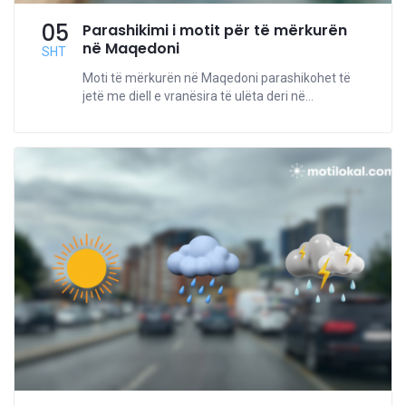
05
Parashikimi i motit për të mërkurën
në Maqedoni
SHT
Moti të mërkurën në Maqedoni parashikohet të
jetë me diell e vranësira të ulëta deri në...