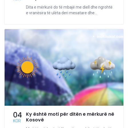
Dita e mërkurë do të mbajë me diell dhe ngrohtë
e vranësira të ulëta deri mesatare dhe...
04
Ky është moti për ditën e mërkurë në
Kosovë
KOR