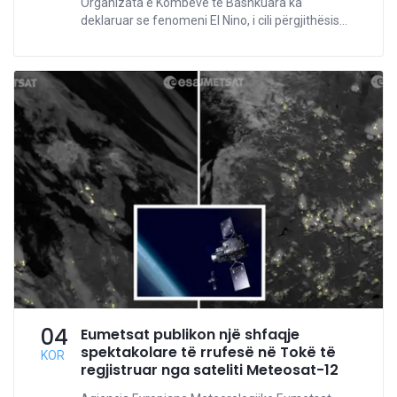
Organizata e Kombeve të Bashkuara ka
deklaruar se fenomeni El Nino, i cili përgjithësis...
04
Eumetsat publikon një shfaqje
spektakolare të rrufesë në Tokë të
KOR
regjistruar nga sateliti Meteosat-12