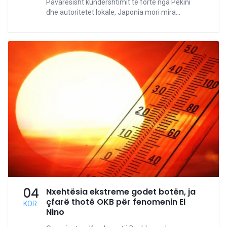
Pavarësisht kundërshtimit të fortë nga Pekini
dhe autoritetet lokale, Japonia mori mira...
04
Nxehtësia ekstreme godet botën, ja
çfarë thotë OKB për fenomenin El
KOR
Nino