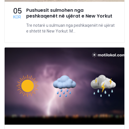
05
Pushuesit sulmohen nga
peshkaqenët në ujërat e New Yorkut
KOR
Tre notarë u sulmuan nga peshkaqenët në ujërat
e shtetit të New Yorkut. M...