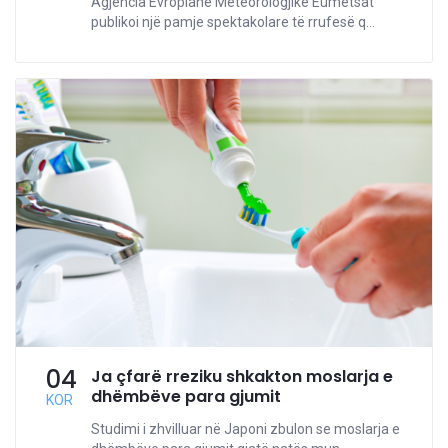
Agjencia Evropiane Meteorologjike Eumetsat
publikoi një pamje spektakolare të rrufesë q...
04
Ja çfarë rreziku shkakton moslarja e
dhëmbëve para gjumit
KOR
Studimi i zhvilluar në Japoni zbulon se moslarja e