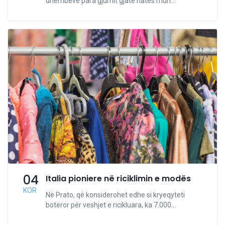
dhëmbëve para gjumit gjatë natës mun...
04
Italia pioniere në riciklimin e modës
KOR
Në Prato, që konsiderohet edhe si kryeqyteti
botëror për veshjet e ricikluara, ka 7.000...