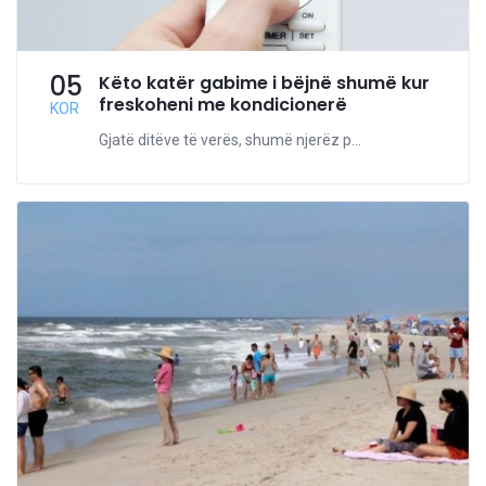
05
Këto katër gabime i bëjnë shumë kur
freskoheni me kondicionerë
KOR
Gjatë ditëve të verës, shumë njerëz p...