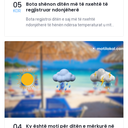
05
Bota shënon ditën më të nxehtë të
regjistruar ndonjëherë
KOR
Bota regjistroi ditën e saj më të nxehtë
ndonjëherë të hënën ndërsa temperaturat u rrit...
04
Ky është moti për ditën e mërkurë në