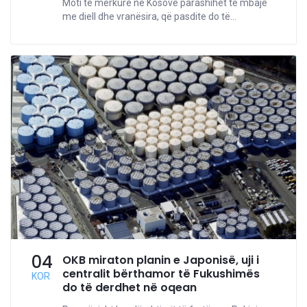
Moti të mërkurë në Kosovë parashihet të mbajë
me diell dhe vranësira, që pasdite do të...
04
OKB miraton planin e Japonisë, uji i
centralit bërthamor të Fukushimës
KOR
do të derdhet në oqean