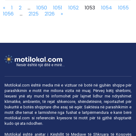
«
1
2
...
1050
1051
1052
1053
1054
1055
1056
...
2125
2126
»
Nesër është një ditë e mirë...
Motilokal.com është media më e vizituar në botë në gjuhën shqipe për
parashikimin e motit me miliona vizita në muaj. Përveç këtij shërbimi,
lexuesi ynë aty mund të informohet për lajmet lidhur me ndryshimet
klimatike, ambientin, të rejat shkencore, shëndetësinë, reportazhet për
bukuritë e botës shqiptare dhe asaj së egër. Saktësia në parashikimin e
motit dhe temat e larmishme nga fushat e lartpërmendura e kanë bërë
motilokal.com
si referencën kryesore të motit për të gjithë shqiptarët
kudo që ata ndodhen.
Motilokal është anëtar i
Këshillit të Mediave të Shkruara të Kosovës