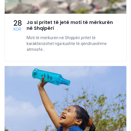
28
Ja si pritet të jetë moti të mërkurën
në Shqipëri
KOR
Moti të mërkurën në Shqipëri pritet të
karakterizohet nga kushte të qëndrueshme
atmosfe...