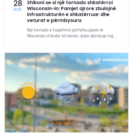
28
Shikoni se si një tornado shkatërroi
Wisconsin-in: Pamjet ajrore zbulojnë
KOR
infrastrukturën e shkatërruar dhe
veturat e përmbysura
Një tornado e fuqishme përfshiu pjesë të
Wisconsin-it lindor të hënën, duke dëmtuar mij...