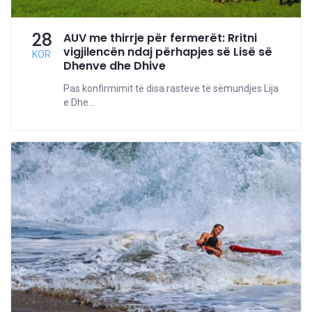
28
AUV me thirrje për fermerët: Rritni
vigjilencën ndaj përhapjes së Lisë së
KOR
Dhenve dhe Dhive
Pas konfirmimit të disa rasteve të sëmundjes Lija
e Dhe...