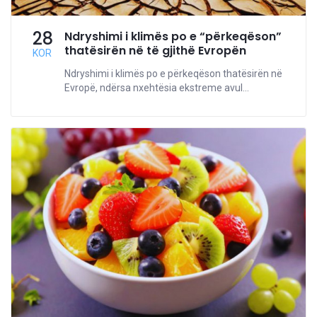
28
Ndryshimi i klimës po e “përkeqëson”
thatësirën në të gjithë Evropën
KOR
Ndryshimi i klimës po e përkeqëson thatësirën në
Evropë, ndërsa nxehtësia ekstreme avul...