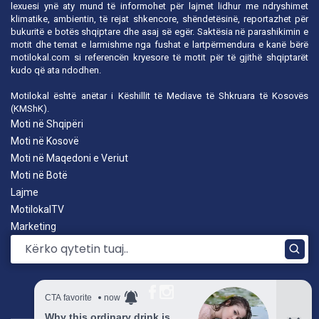
lexuesi ynë aty mund të informohet për lajmet lidhur me ndryshimet
klimatike, ambientin, të rejat shkencore, shëndetësinë, reportazhet për
bukuritë e botës shqiptare dhe asaj së egër. Saktësia në parashikimin e
motit dhe temat e larmishme nga fushat e lartpërmendura e kanë bërë
motilokal.com
si referencën kryesore të motit për të gjithë shqiptarët
kudo që ata ndodhen.
Motilokal është anëtar i
Këshillit të Mediave të Shkruara të Kosovës
(KMShK).
Moti në Shqipëri
Moti në Kosovë
Moti në Maqedoni e Veriut
Moti në Botë
Lajme
MotilokalTV
Marketing