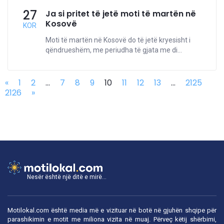
27
Ja si pritet të jetë moti të martën në
Kosovë
KOR
Moti të martën në Kosovë do të jetë kryesisht i
qëndrueshëm, me periudha të gjata me di...
«
1
2
...
7
8
9
10
11
12
13
...
2125
2126
»
Nesër është një ditë e mirë...
Motilokal.com është media më e vizituar në botë në gjuhën shqipe për
parashikimin e motit me miliona vizita në muaj. Përveç këtij shërbimi,