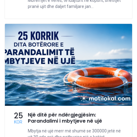
Mbrëmjet e verës, të luajturit në kopsht, shëtitjet
pranë ujit dhe daljet familjare jan...
25
Një ditë për ndërgjegjësim:
Parandalimi i mbytjeve në ujë
KOR
Mbytja në ujë merr më shumë se 300000 jetë në