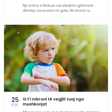
Një arterie e bllokuar nuk shkakton gjithmonë
dhimbje ose presion në gjoks. Në shumë ra...
25
Si t’i mbroni të vegjlit tuaj nga
mushkonjat
KOR