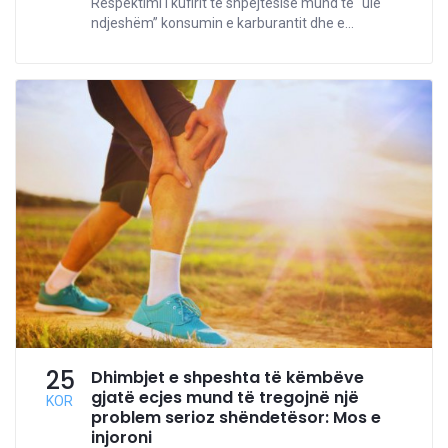
Respektimi i kufirit të shpejtësisë mund të “ulë
ndjeshëm” konsumin e karburantit dhe e...
25
Dhimbjet e shpeshta të këmbëve
gjatë ecjes mund të tregojnë një
KOR
problem serioz shëndetësor: Mos e
injoroni