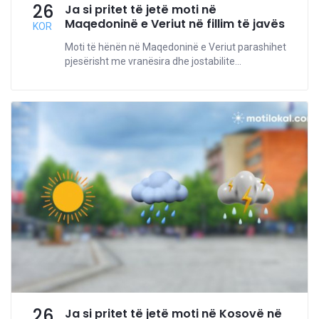
26
Ja si pritet të jetë moti në
Maqedoninë e Veriut në fillim të javës
KOR
Moti të hënën në Maqedoninë e Veriut parashihet
pjesërisht me vranësira dhe jostabilite...
26
Ja si pritet të jetë moti në Kosovë në