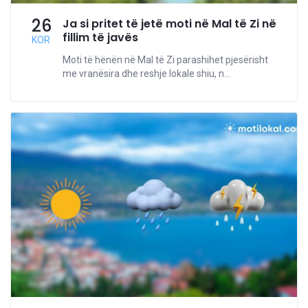
26
Ja si pritet të jetë moti në Mal të Zi në
fillim të javës
KOR
Moti të hënën në Mal të Zi parashihet pjesërisht
me vranësira dhe reshje lokale shiu, n...