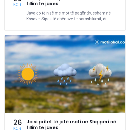
fillim të javës
KOR
Java do të nisë me mot të paqëndrueshëm në
Kosovë. Sipas të dhënave të parashikimit, di...
26
Ja si pritet të jetë moti në Shqipëri në
fillim të javës
KOR