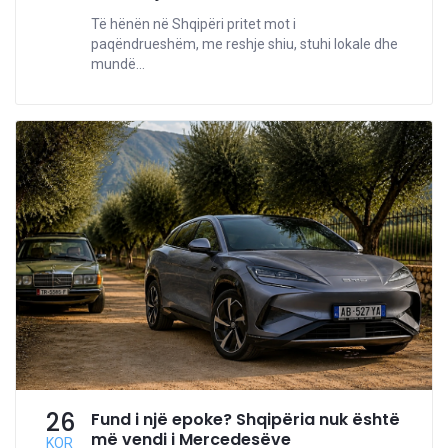
Të hënën në Shqipëri pritet mot i
paqëndrueshëm, me reshje shiu, stuhi lokale dhe
mundë...
26
Fund i një epoke? Shqipëria nuk është
më vendi i Mercedesëve
KOR