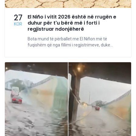
27
El Niño i vitit 2026 është në rrugën e
duhur për t'u bërë më i forti i
KOR
regjistruar ndonjëherë
Bota mund të përballet me El Niñon më të
fuqishëm që nga fillimi i regjistrimeve, duke...