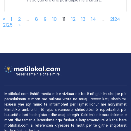
vit 30 çdo orë dhe pothuajse një e katërt...
«
1
2
...
8
9
10
11
12
13
14
...
2124
2125
»
Nesër është një ditë e mirë...
Motilokal.com është media më e vizituar në botë në gjuhën shqipe për
parashikimin e motit me miliona vizita në muaj. Përveç këtij shërbimi,
lexuesi ynë aty mund të informohet për lajmet lidhur me ndryshimet
klimatike, ambientin, të rejat shkencore, shëndetësinë, reportazhet për
bukuritë e botës shqiptare dhe asaj së egër. Saktësia në parashikimin e
motit dhe temat e larmishme nga fushat e lartpërmendura e kanë bërë
motilokal.com
si referencën kryesore të motit për të gjithë shqiptarët
kudo që ata ndodhen.